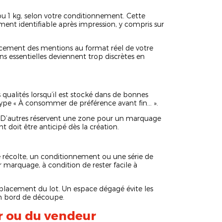
 ou 1 kg, selon votre conditionnement. Cette
ment identifiable après impression, y compris sur
placement des mentions au format réel de votre
ons essentielles deviennent trop discrètes en
 qualités lorsqu’il est stocké dans de bonnes
type « À consommer de préférence avant fin… ».
e. D’autres réservent une zone pour un marquage
t doit être anticipé dès la création.
une récolte, un conditionnement ou une série de
ar marquage, à condition de rester facile à
mplacement du lot. Un espace dégagé évite les
n bord de découpe.
r ou du vendeur