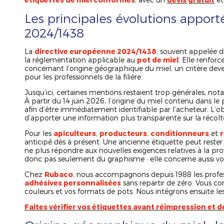
Les principales évolutions apporté
2024/1438
La
directive européenne 2024/1438
, souvent appelée d
la réglementation applicable au
pot de miel
. Elle renfor
concernant l’origine géographique du miel, un critère d
pour les professionnels de la filière.
Jusqu’ici, certaines mentions restaient trop générales, n
À partir du 14 juin 2026, l’origine du miel contenu dans le
afin d’être immédiatement identifiable par l’acheteur. L’ob
d’apporter une information plus transparente sur la récolt
Pour les
apiculteurs
,
producteurs
,
conditionneurs
et
anticipé dès à présent. Une ancienne étiquette peut rester 
ne plus répondre aux nouvelles exigences relatives à la p
donc pas seulement du graphisme : elle concerne aussi vo
Chez
Rubaco
, nous accompagnons depuis 1988 les profess
adhésives personnalisées
sans repartir de zéro. Vous co
couleurs et vos formats de pots. Nous intégrons ensuite le
Faites vérifier vos étiquettes avant réimpression et 