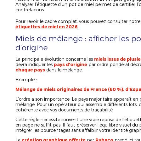
Analyser l’étiquette d’un pot de miel permet de certifier l’
contrefaçons.
Pour revoir le cadre complet, vous pouvez consulter notre
étiquettes de miel en 2026
.
Miels de mélange : afficher les p
d’origine
La principale évolution concerne les
miels issus de plusi
devra indiquer les
pays d’origine
par ordre pondéral décro
chaque pays
dans le mélange.
Exemple :
Mélange de miels originaires de France (60 %), d’Espagn
L’ordre a son importance. Le pays majoritaire apparaît en p
mélange. Pour un opérateur qui assemble différents lots, c
cohérente avec vos documents de traçabilité.
Cette règle nécessite souvent une vraie reprise de l’étiquet
en page ne suffit pas. Il faut préserver l’équilibre visuel du
intégrer les pourcentages sans affaiblir votre identité grap
La
création graphique offerte
par
Rubaco
prend ici to