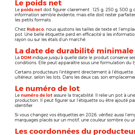
Le poids net
Le
poids net
doit figurer clairement : 125 g, 250 g, 500 g
information semble évidente, mais elle doit rester parfaite
les petits formats.
Chez
Rubaco
, nous ajustons les tailles de texte et l’em
pot. Une belle étiquette perd en efficacité si les informati
rayon ou sur les étals d’un marché.
La date de durabilité minimale
La
DDM
indique jusqu’à quelle date le produit conserve ses
conditions. Elle peut apparaître sous une formulation du 
Certains producteurs l’intègrent directement à l’étiquett
ultérieur, selon les lots. Dans les deux cas, son emplacemen
Le numéro de lot
Le
numéro de lot
assure la traçabilité. Il relie un pot à 
production. Il peut figurer sur l’étiquette ou être ajouté p
identifier.
Si vous changez vos étiquettes en 2026, vérifiez aussi l’e
marquages placés sur un motif, une couleur sombre ou u
Les coordonnées du producteu