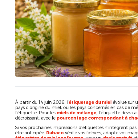
À partir du 14 juin 2026, l’
étiquetage du miel
évolue sur u
pays d’origine du miel, ou les pays concernés en cas de mé
l’étiquette. Pour les
miels de mélange
, l’étiquette devra 
décroissant, avec le
pourcentage correspondant à cha
Si vos prochaines impressions d’étiquettes n’intègrent pas 
être anticipée.
Rubaco
vérifie vos fichiers, adapte vos ma
étiquettes de miel conformes
, avec un
devis gratuit
et