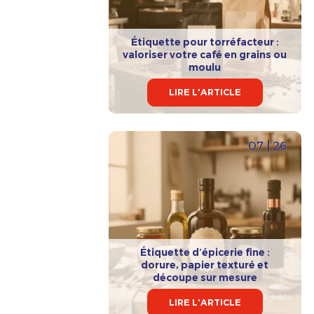
Étiquette pour torréfacteur :
valoriser votre café en grains ou
moulu
LIRE L'ARTICLE
07 | 26
Étiquette d’épicerie fine :
dorure, papier texturé et
découpe sur mesure
LIRE L'ARTICLE