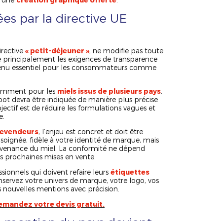
es par la directive UE
irective
« petit-déjeuner »
, ne modifie pas toute
ce principalement les exigences de transparence
evenu essentiel pour les consommateurs comme
otamment pour les
miels issus de plusieurs pays
.
 pot devra être indiquée de manière plus précise
jectif est de réduire les formulations vagues et
e.
revendeurs
, l’enjeu est concret et doit être
soignée, fidèle à votre identité de marque, mais
rovenance du miel. La conformité ne dépend
s prochaines mises en vente.
ionnels qui doivent refaire leurs
étiquettes
nservez votre univers de marque, votre logo, vos
s nouvelles mentions avec précision.
demandez votre devis gratuit.