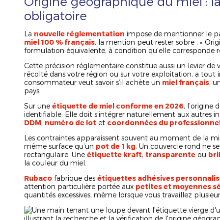
Origine géographique du miel : l
obligatoire
La
nouvelle réglementation
impose de mentionner le pay
miel 100 % français
, la mention peut rester sobre : « Ori
formulation équivalente, à condition qu’elle corresponde 
Cette précision réglementaire constitue aussi un levier de 
récolté dans votre région ou sur votre exploitation, a tout i
consommateur veut savoir s’il achète un
miel français
, u
pays.
Sur une
étiquette de miel conforme en 2026
, l’origin
identifiable. Elle doit s’intégrer naturellement aux autres 
DDM
,
numéro de lot
et
coordonnées du professionne
Les contraintes apparaissent souvent au moment de la m
même surface qu’un
pot de 1 kg
. Un couvercle rond ne s
rectangulaire. Une
étiquette kraft
,
transparente
ou
bri
la couleur du miel.
Rubaco
fabrique des
étiquettes adhésives personnali
attention particulière portée aux
petites et moyennes sé
quantités excessives, même lorsque vous travaillez plusieu