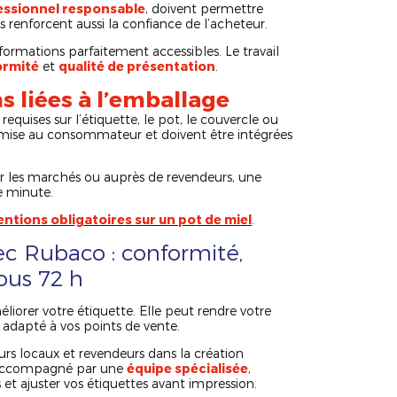
essionnel responsable
, doivent permettre
ns renforcent aussi la confiance de l’acheteur.
nformations parfaitement accessibles. Le travail
ormité
et
qualité de présentation
.
s liées à l’emballage
equises sur l’étiquette, le pot, le couvercle ou
nsmise au consommateur et doivent être intégrées
ur les marchés ou auprès de revendeurs, une
e minute.
ntions obligatoires sur un pot de miel
.
ec Rubaco : conformité,
ous 72 h
éliorer votre étiquette. Elle peut rendre votre
 adapté à vos points de vente.
rs locaux et revendeurs dans la création
s accompagné par une
équipe spécialisée
,
s et ajuster vos étiquettes avant impression.