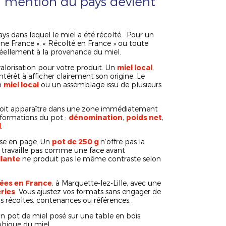
a mention du pays devient
s dans lequel le miel a été récolté. Pour un
gine France », « Récolté en France » ou toute
réellement à la provenance du miel.
valorisation pour votre produit. Un
miel local
,
ntérêt à afficher clairement son origine. Le
n
miel local
ou un assemblage issu de plusieurs
e doit apparaître dans une zone immédiatement
informations du pot :
dénomination
,
poids net
,
l
.
ise en page. Un
pot de 250 g
n’offre pas la
e travaille pas comme une face avant
llante
ne produit pas le même contraste selon
sées en France
, à Marquette-lez-Lille, avec une
ries
. Vous ajustez vos formats sans engager de
rs récoltes, contenances ou références.