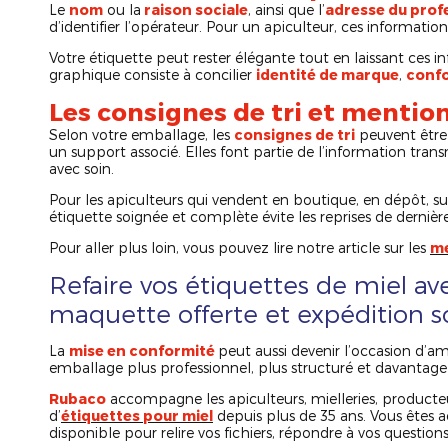
Le
nom
ou la
raison sociale
, ainsi que l’
adresse du prof
d’identifier l’opérateur. Pour un apiculteur, ces informatio
Votre étiquette peut rester élégante tout en laissant ces i
graphique consiste à concilier
identité de marque
,
conf
Les consignes de tri et mention
Selon votre emballage, les
consignes de tri
peuvent être r
un support associé. Elles font partie de l’information tra
avec soin.
Pour les apiculteurs qui vendent en boutique, en dépôt, s
étiquette soignée et complète évite les reprises de dernièr
Pour aller plus loin, vous pouvez lire notre article sur les
me
Refaire vos étiquettes de miel av
maquette offerte et expédition s
La
mise en conformité
peut aussi devenir l’occasion d’am
emballage plus professionnel, plus structuré et davantage
Rubaco
accompagne les apiculteurs, mielleries, producteu
d’
étiquettes pour miel
depuis plus de 35 ans. Vous ête
disponible pour relire vos fichiers, répondre à vos question