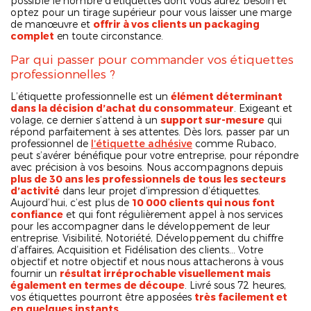
possible le nombre d’étiquettes dont vous aurez besoin et
optez pour un tirage supérieur pour vous laisser une marge
de manœuvre et
offrir à vos clients un packaging
complet
en toute circonstance.
Par qui passer pour commander vos étiquettes
professionnelles ?
L’étiquette professionnelle est un
élément déterminant
dans la décision d’achat du consommateur
. Exigeant et
volage, ce dernier s’attend à un
support sur-mesure
qui
répond parfaitement à ses attentes. Dès lors, passer par un
professionnel de
l’étiquette adhésive
comme Rubaco,
peut s’avérer bénéfique pour votre entreprise, pour répondre
avec précision à vos besoins. Nous accompagnons depuis
plus de 30 ans les professionnels de tous les secteurs
d’activité
dans leur projet d’impression d’étiquettes.
Aujourd’hui, c’est plus de
10 000 clients qui nous font
confiance
et qui font régulièrement appel à nos services
pour les accompagner dans le développement de leur
entreprise. Visibilité, Notoriété, Développement du chiffre
d’affaires, Acquisition et Fidélisation des clients… Votre
objectif et notre objectif et nous nous attacherons à vous
fournir un
résultat irréprochable visuellement mais
également en termes de découpe
. Livré sous 72 heures,
vos étiquettes pourront être apposées
très facilement et
en quelques instants
.