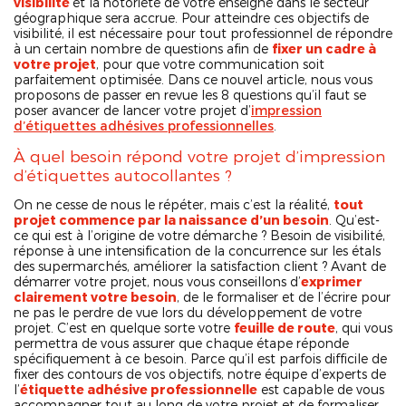
visibilité
et la notoriété de votre enseigne dans le secteur
géographique sera accrue. Pour atteindre ces objectifs de
visibilité, il est nécessaire pour tout professionnel de répondre
à un certain nombre de questions afin de
fixer un cadre à
votre projet
, pour que votre communication soit
parfaitement optimisée. Dans ce nouvel article, nous vous
proposons de passer en revue les 8 questions qu’il faut se
poser avancer de lancer votre projet d’
impression
d’étiquettes adhésives professionnelles
.
À quel besoin répond votre projet d’impression
d’étiquettes autocollantes ?
On ne cesse de nous le répéter, mais c’est la réalité,
tout
projet commence par la naissance d’un besoin
. Qu’est-
ce qui est à l’origine de votre démarche ? Besoin de visibilité,
réponse à une intensification de la concurrence sur les étals
des supermarchés, améliorer la satisfaction client ? Avant de
démarrer votre projet, nous vous conseillons d’
exprimer
clairement votre besoin
, de le formaliser et de l’écrire pour
ne pas le perdre de vue lors du développement de votre
projet. C’est en quelque sorte votre
feuille de route
, qui vous
permettra de vous assurer que chaque étape réponde
spécifiquement à ce besoin. Parce qu’il est parfois difficile de
fixer des contours de vos objectifs, notre équipe d’experts de
l’
étiquette adhésive professionnelle
est capable de vous
accompagner tout au long de votre projet et de formaliser